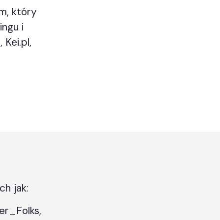
m, który
ngu i
Kei.pl,
ch jak:
er_Folks,