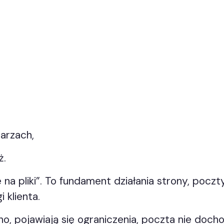
arzach,
ż.
ce na pliki”. To fundament działania strony, poc
 klienta.
olno, pojawiają się ograniczenia, poczta nie doc