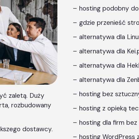
– hosting podobny do
– gdzie przenieść str
– alternatywa dla Linu
– alternatywa dla Kei.p
– alternatywa dla Hek
– alternatywa dla Zen
– hosting bez sztuczny
yć zaletą. Duży
erta, rozbudowany
– hosting z opieką tec
.
– hosting dla firm bez
iększego dostawcy.
– hosting WordPress 