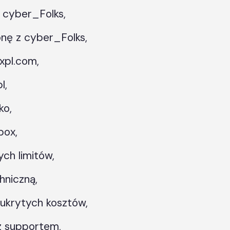
 cyber_Folks,
onę z cyber_Folks,
xpl.com,
l,
ko,
box,
ch limitów,
hniczną,
 ukrytych kosztów,
z supportem,