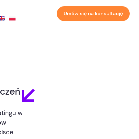
Umów się na konsultację
iczeń
stingu w
ów
lsce.