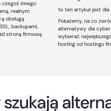
 czegoś innego:
to ten artykuł jest dla
ceną, realnym
rą obsługą
Pokażemy, na co zwró
SSL, backupami,
alternatywy dla cyber
ad stroną firmową.
wybierać największego
hosting od hostingu f
 szukają altern