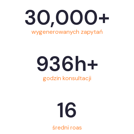
30,000
+
wygenerowanych zapytań
936
h+
godzin konsultacji
16
średni roas