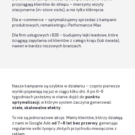
przyciągają klientów do sklepu – mierzymy wizyty
stacjonarne (in-store visits), a nie tylko kliknięcia.
Dla e-commerce – optymalizujemy sprzedaż z kampanii
produktowych, remarketingu i Performance Max.
Dla firm usługowych i B2B – budujemy lejki leadowe, które
ściągają zapytania od klientów z całego kraju (lub świata),
nawet w bardzo niszowych branżach.
Nasze kampanie są szybkie w działaniu – często pierwsze
wyniki pojawiają się już w ciągu kilku dni. A po 6-8
tygodniach jesteśmy w stanie dojść do
punktu
optymalizacji
, w którym system zaczyna generować
stałe, skalowalne efekty
.
To nie są jednorazowe akcje. Mamy klientów, którzy działają
z nami w Google Ads
od 7–8 lat bez przerwy
, generując
regularnie setki tysięcy złotych przychodu miesięcznie z
reklam.