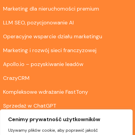
Marketing dla nieruchomości premium
LLM SEO, pozycjonowanie AI
Operacyjne wsparcie działu marketingu
Marketing i rozwój sieci franczyzowej
Apollo.io – pozyskiwanie leadów
CrazyCRM
Kompleksowe wdrażanie FastTony
Sprzedaż w ChatGPT
Cenimy prywatność użytkowników
Wdrożenie Dyrektywy UE 2023/2673 – zwroty e-
commerce
Używamy plików cookie, aby poprawić jakość