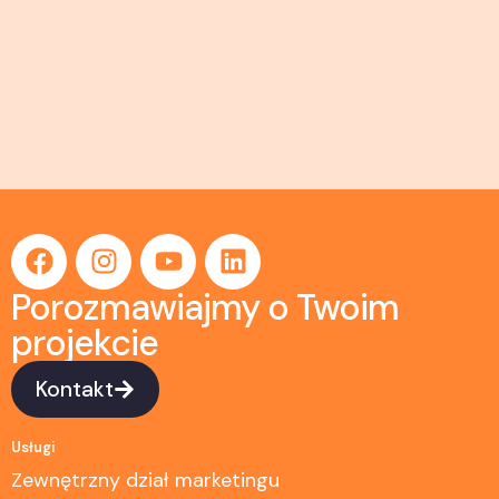
Porozmawiajmy o Twoim
projekcie
Kontakt
Usługi
Zewnętrzny dział marketingu